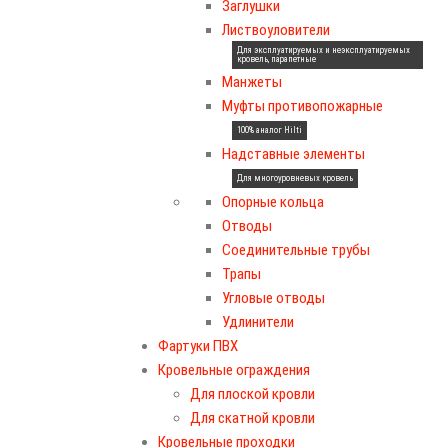
Заглушки
Листвоуловители
Для эксплуатируемых и неэксплуатируемых
кровель, парапетные
Манжеты
Муфты противопожарные
100% аналог Hilti
Надставные элементы
Для многоуровневых кровель
Опорные кольца
Отводы
Соединительные трубы
Трапы
Угловые отводы
Удлинители
Фартуки ПВХ
Кровельные ограждения
Для плоской кровли
Для скатной кровли
Кровельные проходки