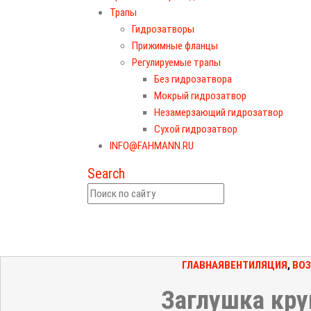
Трапы
Гидрозатворы
Прижимные фланцы
Регулируемые трапы
Без гидрозатвора
Мокрый гидрозатвор
Незамерзающий гидрозатвор
Сухой гидрозатвор
INFO@FAHMANN.RU
Search
ГЛАВНАЯ
ВЕНТИЛЯЦИЯ
,
ВО
Заглушка кру