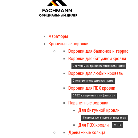
Аэраторы
Кровельные воронки
Воронки для балконов и террас
Воронки для битумной кровли
С битумными привариваемыми фланцами
Воронки для любых кровель
С полипропиленовыми фланцами
Воронки для ПВХ кровли
С ПВХ привариваемыми фланцами
Парапетные воронки
Для битумной кровли
Из термопластичного полипропилена
Для ПВХ кровли
Из ПВХ
Дренажные кольца