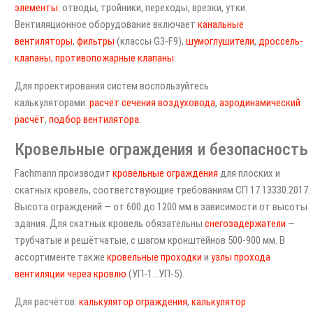
элементы
: отводы, тройники, переходы, врезки, утки.
Вентиляционное оборудование включает
канальные
вентиляторы
,
фильтры
(классы G3-F9),
шумоглушители
,
дроссель-
клапаны
,
противопожарные клапаны
.
Для проектирования систем воспользуйтесь
калькуляторами:
расчёт сечения воздуховода
,
аэродинамический
расчёт
,
подбор вентилятора
.
Кровельные ограждения и безопасность
Fachmann производит
кровельные ограждения
для плоских и
скатных кровель, соответствующие требованиям СП 17.13330.2017.
Высота ограждений — от 600 до 1200 мм в зависимости от высоты
здания. Для скатных кровель обязательны
снегозадержатели
—
трубчатые и решётчатые, с шагом кронштейнов 500-900 мм. В
ассортименте также
кровельные проходки
и
узлы прохода
вентиляции через кровлю
(УП-1…УП-5).
Для расчётов:
калькулятор ограждения
,
калькулятор