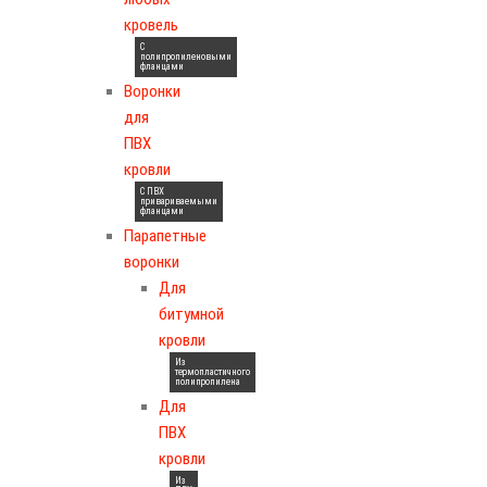
кровель
С
полипропиленовыми
фланцами
Воронки
для
ПВХ
кровли
С ПВХ
привариваемыми
фланцами
Парапетные
воронки
Для
битумной
кровли
Из
термопластичного
полипропилена
Для
ПВХ
кровли
Из