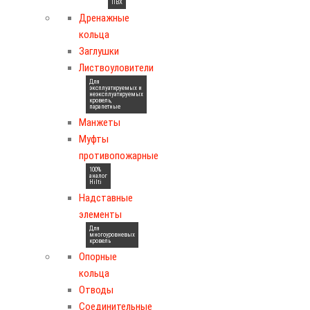
ПВХ
Дренажные
кольца
Заглушки
Листвоуловители
Для
эксплуатируемых и
неэксплуатируемых
кровель,
парапетные
Манжеты
Муфты
противопожарные
100%
аналог
Hilti
Надставные
элементы
Для
многоуровневых
кровель
Опорные
кольца
Отводы
Соединительные