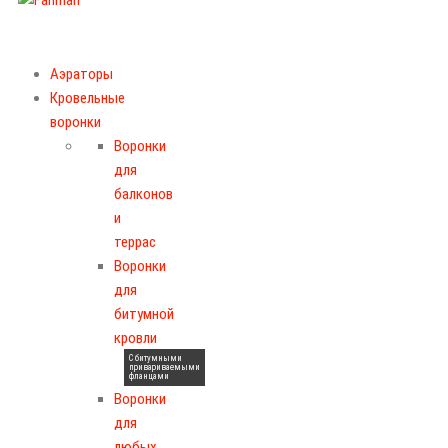
Аэраторы
Кровельные
воронки
Воронки
для
балконов
и
террас
Воронки
для
битумной
кровли
С битумными
привариваемыми
фланцами
Воронки
для
любых