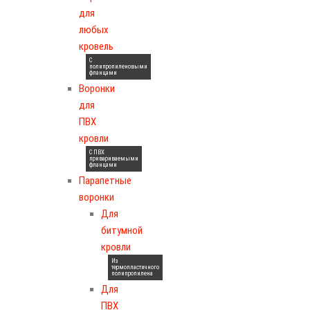
для
любых
кровель
С
полипропиленовыми
фланцами
Воронки
для
ПВХ
кровли
С ПВХ
привариваемыми
фланцами
Парапетные
воронки
Для
битумной
кровли
Из
термопластичного
полипропилена
Для
ПВХ