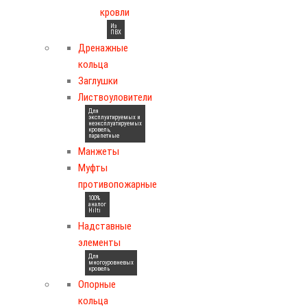
кровли
Из
ПВХ
Дренажные
кольца
Заглушки
Листвоуловители
Для
эксплуатируемых и
неэксплуатируемых
кровель,
парапетные
Манжеты
Муфты
противопожарные
100%
аналог
Hilti
Надставные
элементы
Для
многоуровневых
кровель
Опорные
кольца