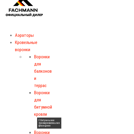
Аэраторы
Кровельные
воронки
Воронки
для
балконов
и
террас
Воронки
для
битумной
кровли
С битумными
привариваемыми
фланцами
Воронки