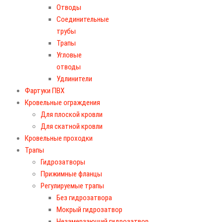
Отводы
Соединительные
трубы
Трапы
Угловые
отводы
Удлинители
Фартуки ПВХ
Кровельные ограждения
Для плоской кровли
Для скатной кровли
Кровельные проходки
Трапы
Гидрозатворы
Прижимные фланцы
Регулируемые трапы
Без гидрозатвора
Мокрый гидрозатвор
Незамерзающий гидрозатвор