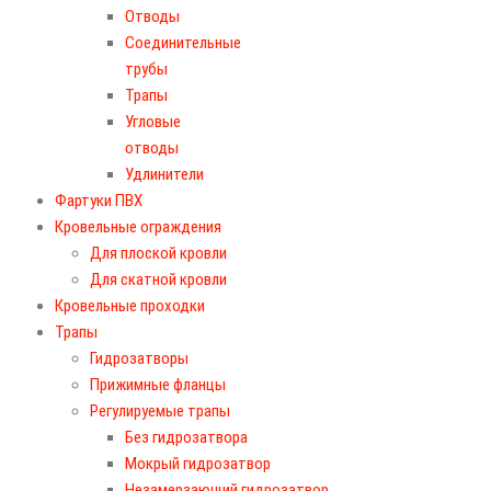
Отводы
Соединительные
трубы
Трапы
Угловые
отводы
Удлинители
Фартуки ПВХ
Кровельные ограждения
Для плоской кровли
Для скатной кровли
Кровельные проходки
Трапы
Гидрозатворы
Прижимные фланцы
Регулируемые трапы
Без гидрозатвора
Мокрый гидрозатвор
Незамерзающий гидрозатвор