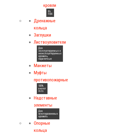
кровли
Из
ПВХ
Дренажные
кольца
Заглушки
Листвоуловители
Для
эксплуатируемых и
неэксплуатируемых
кровель,
парапетные
Манжеты
Муфты
противопожарные
100%
аналог
Hilti
Надставные
элементы
Для
многоуровневых
кровель
Опорные
кольца