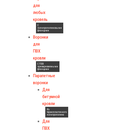
для
любых
кровель
С
полипропиленовыми
фланцами
Воронки
для
ПВХ
кровли
С ПВХ
привариваемыми
фланцами
Парапетные
воронки
Для
битумной
кровли
Из
термопластичного
полипропилена
Для
ПВХ