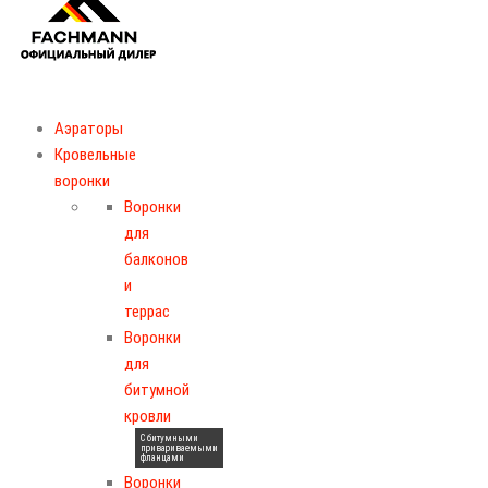
Аэраторы
Кровельные
воронки
Воронки
для
балконов
и
террас
Воронки
для
битумной
кровли
С битумными
привариваемыми
фланцами
Воронки