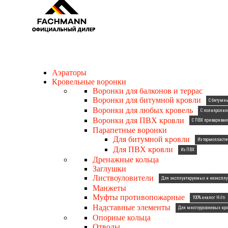
Аэраторы
Кровельные воронки
Воронки для балконов и террас
Воронки для битумной кровли
С битум
Воронки для любых кровель
С полипропи
Воронки для ПВХ кровли
С ПВХ приварива
Парапетные воронки
Для битумной кровли
Из термопласти
Для ПВХ кровли
Из ПВХ
Дренажные кольца
Заглушки
Листвоуловители
Для эксплуатируемых и неэксплу
Манжеты
Муфты противопожарные
100% аналог Hilti
Надставные элементы
Для многоуровневых кро
Опорные кольца
Отводы