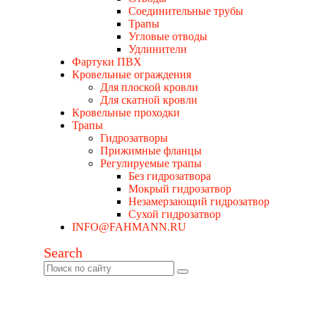
Соединительные трубы
Трапы
Угловые отводы
Удлинители
Фартуки ПВХ
Кровельные ограждения
Для плоской кровли
Для скатной кровли
Кровельные проходки
Трапы
Гидрозатворы
Прижимные фланцы
Регулируемые трапы
Без гидрозатвора
Мокрый гидрозатвор
Незамерзающий гидрозатвор
Сухой гидрозатвор
INFO@FAHMANN.RU
Search