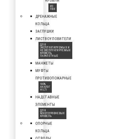
КРОВЛИ
ИЗ
ПВХ
ДРЕНАЖНЫЕ
КОЛЬЦА
ЗАГЛУШКИ
ЛИСТВОУЛОВИТЕЛИ
ДЛЯ
ЭКСПЛУАТИРУЕМЫХ И
НЕЭКСПЛУАТИРУЕМЫХ
КРОВЕЛЬ,
ПАРАПЕТНЫЕ
МАНЖЕТЫ
МУФТЫ
ПРОТИВОПОЖАРНЫЕ
100%
АНАЛОГ
HILTI
НАДСТАВНЫЕ
ЭЛЕМЕНТЫ
ДЛЯ
МНОГОУРОВНЕВЫХ
КРОВЕЛЬ
ОПОРНЫЕ
КОЛЬЦА
ОТВОДЫ