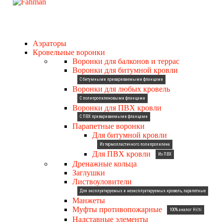
Аэраторы
Кровельные воронки
Воронки для балконов и террас
Воронки для битумной кровли
С битумными привариваемыми фланцами
Воронки для любых кровель
С полипропиленовыми фланцами
Воронки для ПВХ кровли
С ПВХ привариваемыми фланцами
Парапетные воронки
Для битумной кровли
Из термопластичного полипропилена
Для ПВХ кровли
Из ПВХ
Дренажные кольца
Заглушки
Листвоуловители
Для эксплуатируемых и неэксплуатируемых кровель, парапетные
Манжеты
Муфты противопожарные
100% аналог Hilti
Надставные элементы