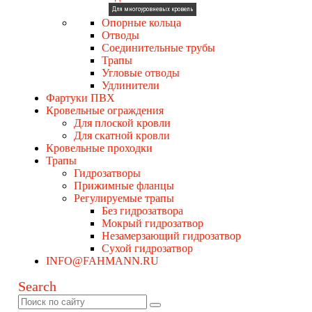
Для многоуровневых кровель
Опорные кольца
Отводы
Соединительные трубы
Трапы
Угловые отводы
Удлинители
Фартуки ПВХ
Кровельные ограждения
Для плоской кровли
Для скатной кровли
Кровельные проходки
Трапы
Гидрозатворы
Прижимные фланцы
Регулируемые трапы
Без гидрозатвора
Мокрый гидрозатвор
Незамерзающий гидрозатвор
Сухой гидрозатвор
INFO@FAHMANN.RU
Search