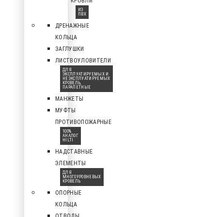
КРОВЛИ
ИЗ
ПВХ
ДРЕНАЖНЫЕ
КОЛЬЦА
ЗАГЛУШКИ
ЛИСТВОУЛОВИТЕЛИ
ДЛЯ
ЭКСПЛУАТИРУЕМЫХ И
НЕЭКСПЛУАТИРУЕМЫХ
КРОВЕЛЬ,
ПАРАПЕТНЫЕ
МАНЖЕТЫ
МУФТЫ
ПРОТИВОПОЖАРНЫЕ
100%
АНАЛОГ
HILTI
НАДСТАВНЫЕ
ЭЛЕМЕНТЫ
ДЛЯ
МНОГОУРОВНЕВЫХ
КРОВЕЛЬ
ОПОРНЫЕ
КОЛЬЦА
ОТВОДЫ