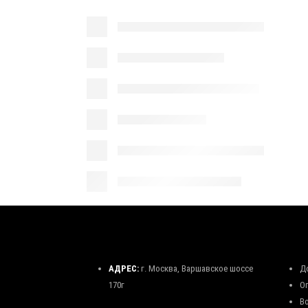
АДРЕС:
г. Москва, Варшавское шоссе
Д
170г
О
В