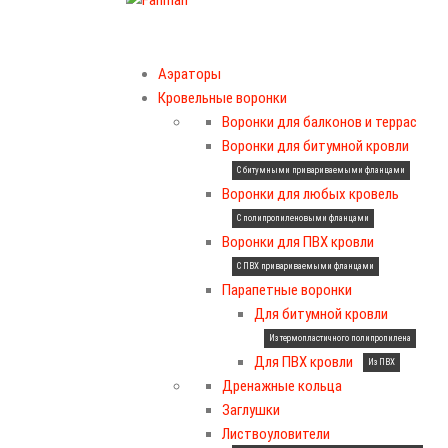
Аэраторы
Кровельные воронки
Воронки для балконов и террас
Воронки для битумной кровли
С битумными привариваемыми фланцами
Воронки для любых кровель
С полипропиленовыми фланцами
Воронки для ПВХ кровли
С ПВХ привариваемыми фланцами
Парапетные воронки
Для битумной кровли
Из термопластичного полипропилена
Для ПВХ кровли
Из ПВХ
Дренажные кольца
Заглушки
Листвоуловители