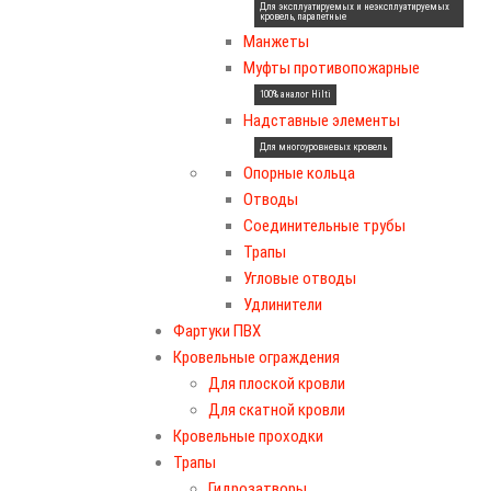
Для эксплуатируемых и неэксплуатируемых
кровель, парапетные
Манжеты
Муфты противопожарные
100% аналог Hilti
Надставные элементы
Для многоуровневых кровель
Опорные кольца
Отводы
Соединительные трубы
Трапы
Угловые отводы
Удлинители
Фартуки ПВХ
Кровельные ограждения
Для плоской кровли
Для скатной кровли
Кровельные проходки
Трапы
Гидрозатворы